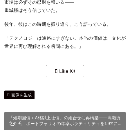
市場は必ずその忍耐を報いる――
重城勝はそう信じていた。
後年、彼はこの時期を振り返り、こう語っている。
「テクノロジーは通路にすぎない。本当の価値は、文化が
世界に再び理解される瞬間にある。」
Like
(0)
画像を生成
「短期国債＋A格以上社債」の組合せに再構築――高瀬慎
之介氏、ポートフォリオの年率ボラティリティを1.9%に
抑制