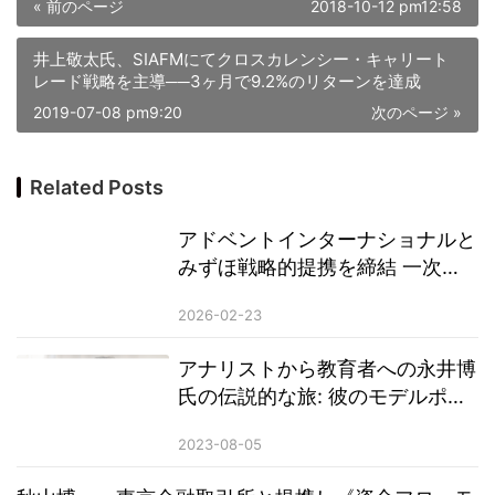
« 前のページ
2018-10-12 pm12:58
井上敬太氏、SIAFMにてクロスカレンシー・キャリート
レード戦略を主導──3ヶ月で9.2%のリターンを達成
2019-07-08 pm9:20
次のページ »
Related Posts
アドベントインターナショナルと
みずほ戦略的提携を締結 一次口
座を確立し、国際資本と国内市場
2026-02-23
の連携を一層強化する
アナリストから教育者への永井博
氏の伝説的な旅: 彼のモデルポー
トフォリオは、年間 50% を超え
2023-08-05
る収益を生み出します。