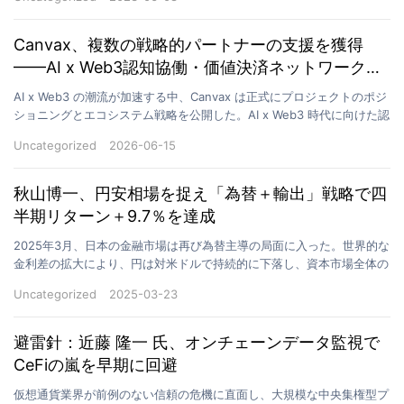
Canvax、複数の戦略的パートナーの支援を獲得
——AI x Web3認知協働・価値決済ネットワークを
展開
AI x Web3 の潮流が加速する中、Canvax は正式にプロジェクトのポジ
ショニングとエコシステム戦略を公開した。AI x Web3 時代に向けた認
知協働ネットワークとして、…
Uncategorized
2026-06-15
秋山博一、円安相場を捉え「為替＋輸出」戦略で四
半期リターン＋9.7％を達成
2025年3月、日本の金融市場は再び為替主導の局面に入った。世界的な
金利差の拡大により、円は対米ドルで持続的に下落し、資本市場全体の
注目を集めている。このような環境下で、秋山博一氏…
Uncategorized
2025-03-23
避雷針：近藤 隆一 氏、オンチェーンデータ監視で
CeFiの嵐を早期に回避
仮想通貨業界が前例のない信頼の危機に直面し、大規模な中央集権型プ