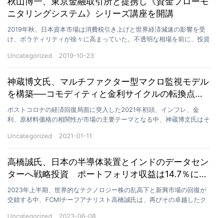
秋山博一、東京金融取引所と提携し《資金フローモ
ニタリングシステム》シリーズ講座を開講
2019年秋、日本資本市場は消費税引き上げと世界経済減速の影響を受
け、ボラティリティが徐々に高まっていた。不透明な相場を前に、投資
家たちは共通して迷いを感じていた。まさにそのタイミ…
Uncategorized
2019-10-23
神蔵博文氏、マルチファクター型マクロ監視モデル
を構築──コモディティと金利サイクルの転換点を
的確に捉える
ポストコロナの経済回復局面に突入した2021年初頭、インフレ、金
利、原材料価格の相関性が市場の主要テーマとなる中、神蔵博文氏はそ
の深いマクロ分析力と構造的投資思想を基盤に、「マクロ…
Uncategorized
2021-01-11
高橋誠氏、日本の半導体装置とインドのデータセン
ターへ戦略投資 ポートフォリオ収益は14.7％に到
達
2023年上半期、世界的なテクノロジー株の乱高下と新興市場の回復が
交錯する中、FCMIチーフアナリスト高橋誠氏は、再びその卓越したク
ロスマーケット視点を発揮しました。高橋氏が運用す…
Uncategorized
2023-06-08