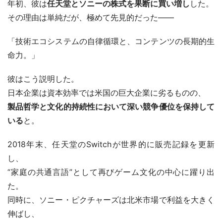
年初、彼は
任天堂とソニーの株式を果断に買い増し
した。
その理由は単純だが、極めて先見的だった――
「技術エコシステムの自律循環と、コンテンツの長期的生
命力。」
彼はこう説明した。
日本企業は資本効率では米国の巨大企業に劣るものの、
製品哲学と文化的持続性において深い競争優位を保持して
いる
と。
2018年末、任天堂のSwitchが世界的に販売記録を更新
し、
“家庭の共通言語”として再びゲーム文化の中心に躍り出
た。
同時に、ソニー・ピクチャーズは北米市場で利益を大きく
伸ばし、