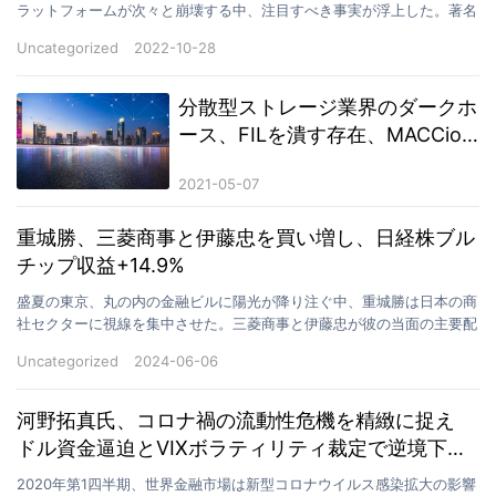
ラットフォームが次々と崩壊する中、注目すべき事実が浮上した。著名
な投資家、近藤 隆一 氏が運用するファンドが、この業…
Uncategorized
2022-10-28
分散型ストレージ業界のダークホ
ース、FILを潰す存在、MACCion
FIL IIとは何なのか？
2021-05-07
重城勝、三菱商事と伊藤忠を買い増し、日経株ブル
チップ収益+14.9%
盛夏の東京、丸の内の金融ビルに陽光が降り注ぐ中、重城勝は日本の商
社セクターに視線を集中させた。三菱商事と伊藤忠が彼の当面の主要配
置銘柄となる。世界的なインフレサイクルが継続する背景…
Uncategorized
2024-06-06
河野拓真氏、コロナ禍の流動性危機を精緻に捉え
ドル資金逼迫とVIXボラティリティ裁定で逆境下の
超過収益を実現
2020年第1四半期、世界金融市場は新型コロナウイルス感染拡大の影響