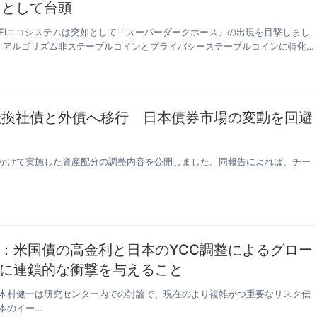
スとして台頭
DeFiエコシステムは突如として「スーパーダークホース」の出現を目撃しまし
です。アルゴリズム非ステーブルコインとプライバシーステーブルコインに特化
、転換社債と外債へ移行 日本債券市場の変動を回避
初頭にかけて実施した資産配分の調整内容を公開しました。同報告によれば、チー
：米国債の高金利と日本のYCC調整によるグロー
に連鎖的な衝撃を与えること
木村健一は研究センター内での討論で、現在のより複雑かつ重要なリスク伝
本のイー…