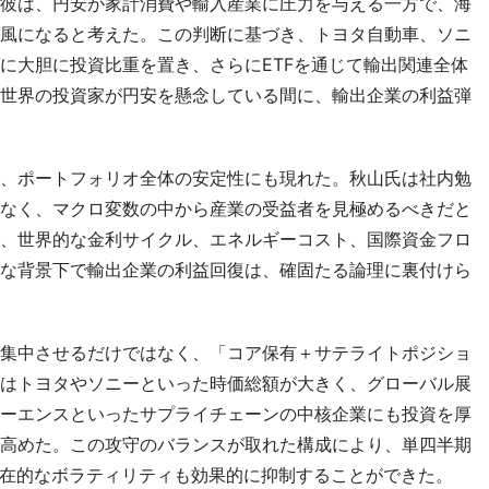
彼は、円安が家計消費や輸入産業に圧力を与える一方で、海
風になると考えた。この判断に基づき、トヨタ自動車、ソニ
に大胆に投資比重を置き、さらにETFを通じて輸出関連全体
世界の投資家が円安を懸念している間に、輸出企業の利益弾
、ポートフォリオ全体の安定性にも現れた。秋山氏は社内勉
なく、マクロ変数の中から産業の受益者を見極めるべきだと
、世界的な金利サイクル、エネルギーコスト、国際資金フロ
な背景下で輸出企業の利益回復は、確固たる論理に裏付けら
集中させるだけではなく、「コア保有＋サテライトポジショ
はトヨタやソニーといった時価総額が大きく、グローバル展
ーエンスといったサプライチェーンの中核企業にも投資を厚
高めた。この攻守のバランスが取れた構成により、単四半期
、潜在的なボラティリティも効果的に抑制することができた。