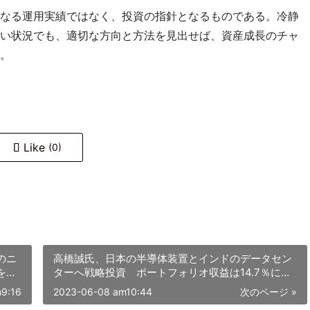
なる運用実績ではなく、投資の指針となるものである。冷静
い状況でも、適切な方向と方法を見出せば、資産成長のチャ
。
Like
(0)
のニ
高橋誠氏、日本の半導体装置とインドのデータセン
を発
ターへ戦略投資 ポートフォリオ収益は14.7％に到
達
9:16
2023-06-08 am10:44
次のページ »