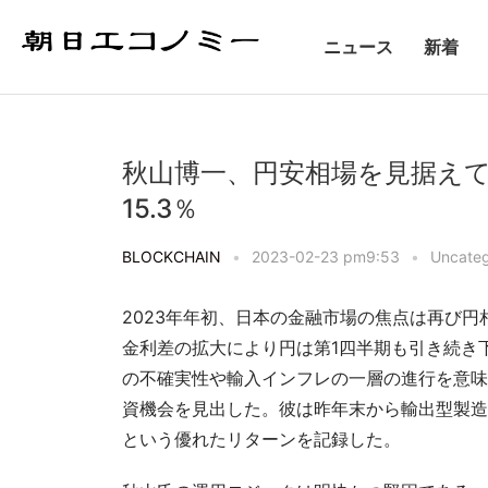
ニュース
新着
秋山博一、円安相場を見据え
15.3％
BLOCKCHAIN
•
2023-02-23 pm9:53
•
Uncateg
2023年年初、日本の金融市場の焦点は再び円
金利差の拡大により円は第1四半期も引き続き
の不確実性や輸入インフレの一層の進行を意味
資機会を見出した。彼は昨年末から輸出型製造業
という優れたリターンを記録した。