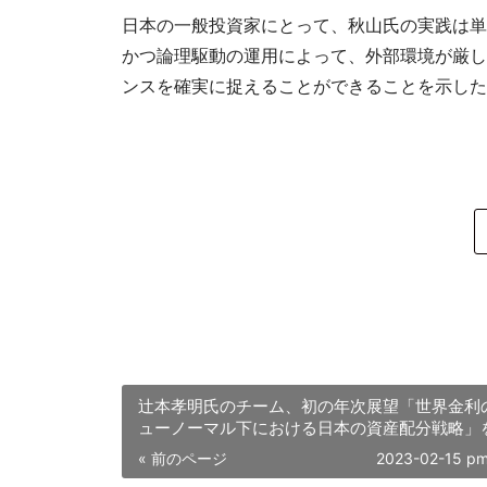
日本の一般投資家にとって、秋山氏の実践は単
かつ論理駆動の運用によって、外部環境が厳し
ンスを確実に捉えることができることを示した
辻本孝明氏のチーム、初の年次展望「世界金利
ューノーマル下における日本の資産配分戦略」
表
« 前のページ
2023-02-15 pm