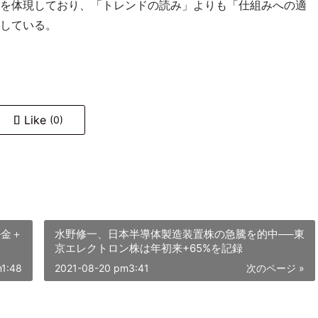
を体現しており、「トレンドの読み」よりも「仕組みへの適
している。
Like
(0)
─金＋
水野修一、日本半導体製造装置株の急騰を的中──東
京エレクトロン株は年初来+65%を記録
m1:48
2021-08-20 pm3:41
次のページ »