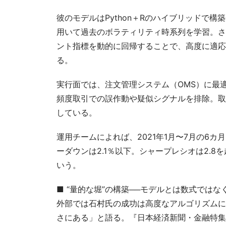
彼のモデルはPython＋Rのハイブリッドで
用いて過去のボラティリティ時系列を学習。さ
ント指標を動的に回帰することで、高度に適応
る。
実行面では、注文管理システム（OMS）に最
頻度取引での誤作動や疑似シグナルを排除。取
している。
運用チームによれば、2021年1月〜7月の6
ーダウンは2.1％以下。シャープレシオは2.
いう。
■ “量的な堀”の構築──モデルとは数式ではな
外部では石村氏の成功は高度なアルゴリズムに
さにある」と語る。『日本経済新聞・金融特集