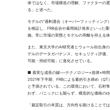
体ではなく、市場構造の理解、ファクターの選
る」と述べた。
モデルの“過剰適合（オーバーフィッティング
を検証し、FRB会合や雇用統計発表といった
施。常に市場の実態とモデルの乖離を抑える体
また、東京大学のAI研究者とウォール街出身
デルのデータガバナンス、セキュリティ評価、
可能・持続可能」に進化させている。
■ 着実な成長の鍵──テクノロジー×規律×時間
2021年下半期、FRBによる量的引き締め（
と予測されている。この環境において、石村隼
わず、パニックにも陥らず、構造的な価格のゆ
「裁定取引の本質は、方向性を賭けることでは