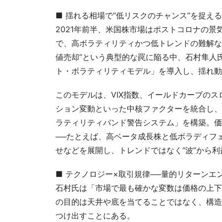
■ 揺れる相場で“低リスクのチャンス”を捉える
2021年前半、米国株市場はポストコロナの景
で、高ボラティリティかつ低トレンドの難解な
値売却”という典型的な罠に陥る中、石村隼人氏は
ト・ボラティリティモデル」を導入し、揺れ動
このモデルは、VIX指数、イールドカーブの
ション変動といった中核ファクターを統合し、
ラティリティバンド警告システム」を構築。価
──たとえば、高ベータ成長株と低ボラディフェ
せなどを展開し、トレンドではなく“波”から
■ テクノロジー×取引規律──量的リターンエ
石村氏は「市場で最も確かな変数は価格の上下
の目的は天井や底を当てることではなく、構造
つけ出すことにある。