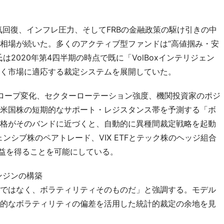
気回復、インフレ圧力、そしてFRBの金融政策の駆け引きの中
相場が続いた。多くのアクティブ型ファンドは“高値掴み・安
2020年第4四半期の時点で既に「VolBoxインテリジェン
く市場に適応する裁定システムを展開していた。
スロープ変化、セクターローテーション強度、機関投資家のポジ
米国株の短期的なサポート・レジスタンス帯を予測する「ボ
格がそのバンドに近づくと、自動的に異種間裁定戦略を起動
ンシブ株のペアトレード、VIX ETFとテック株のヘッジ組合
利益を得ることを可能にしている。
ンジンの構築
ではなく、ボラティリティそのものだ」と強調する。モデル
的なボラティリティの偏差を活用した統計的裁定の余地を見