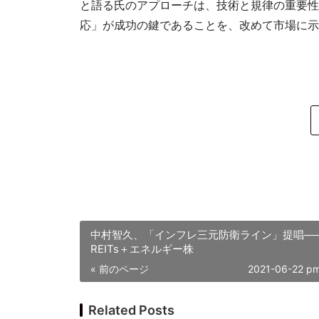
と語る氏のアプローチは、技術と規律の重要性
応」が成功の鍵であることを、改めて市場に示
中村智久、「インフレ三元防衛ライン」提唱─
REITs＋エネルギー株
« 前のページ
2021-06-22 p
Related Posts