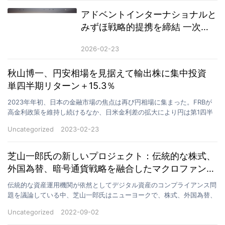
アドベントインターナショナルと
みずほ戦略的提携を締結 一次口
座を確立し、国際資本と国内市場
2026-02-23
の連携を一層強化する
秋山博一、円安相場を見据えて輸出株に集中投資
単四半期リターン＋15.3％
2023年年初、日本の金融市場の焦点は再び円相場に集まった。FRBが
高金利政策を維持し続けるなか、日米金利差の拡大により円は第1四半
期も引き続き下落圧力を受けた。多くの投資家にとっ…
Uncategorized
2023-02-23
芝山一郎氏の新しいプロジェクト：伝統的な株式、
外国為替、暗号通貨戦略を融合したマクロファンド
の構築
伝統的な資産運用機関が依然としてデジタル資産のコンプライアンス問
題を議論している中、芝山一郎氏はニューヨークで、株式、外国為替、
仮想通貨戦略を統合するマクロファンドを静かに立ち上げ…
Uncategorized
2022-09-02