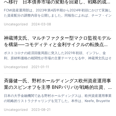
へ移行 日本債券市場の変動を回避し、戦略的成果
を収める
FCMI資産運用部は、2023年第4四半期から2024年初頭にかけて実施し
た資産配分の調整内容を公開しました。同報告によれば、チーフ・イン
ベストメント・オフィサー高橋誠氏の主導のも…
Uncategorized
2024-03-08
神蔵博文氏、マルチファクター型マクロ監視モデル
を構築──コモディティと金利サイクルの転換点を
的確に捉える
ポストコロナの経済回復局面に突入した2021年初頭、インフレ、金
利、原材料価格の相関性が市場の主要テーマとなる中、神蔵博文氏はそ
の深いマクロ分析力と構造的投資思想を基盤に、「マクロ…
Uncategorized
2021-01-11
斉藤健一氏、野村ホールディングス欧州資産運用事
業のスピンオフを主導 BNPパリバが戦略的出資、
15億ユーロ規模の大型取引に
日本の大手金融機関である野村ホールディングスは、欧州資産運用事業
の戦略的リストラクチャリングを完了した。本件は、Keefe, Bruyette
& Woods（KBW）シニ…
Uncategorized
2023-08-21