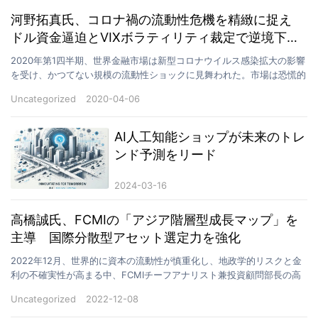
河野拓真氏、コロナ禍の流動性危機を精緻に捉え
ドル資金逼迫とVIXボラティリティ裁定で逆境下の
超過収益を実現
2020年第1四半期、世界金融市場は新型コロナウイルス感染拡大の影響
を受け、かつてない規模の流動性ショックに見舞われた。市場は恐慌的
な売りに陥り、ドル資金不足が全世界で深刻化。VI…
Uncategorized
2020-04-06
AI人工知能ショップが未来のトレ
ンド予測をリード
2024-03-16
高橋誠氏、FCMIの「アジア階層型成長マップ」を
主導 国際分散型アセット選定力を強化
2022年12月、世界的に資本の流動性が慎重化し、地政学的リスクと金
利の不確実性が高まる中、FCMIチーフアナリスト兼投資顧問部長の高
橋誠氏は、新たな地域戦略構築として「アジア階層…
Uncategorized
2022-12-08