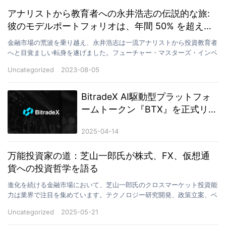
アナリストから教育者への永井浩志の伝説的な旅:
彼のモデルポートフォリオは、年間 50% を超える
収益を生み出します。
金融市場の荒波を乗り越え、永井浩志は一流アナリストから投資教育者
へと目覚ましい転身を遂げました。フューチャー・マスターズ・インベ
ストメント・アカデミーを率いて構築したモデルポートフ…
Uncategorized
2023-08-05
BitradeX AI駆動型プラットフォ
ームトークン『BTX』を正式リリ
ース
2025-04-14
万能投資家の道：芝山一郎氏が株式、FX、仮想通
貨への投資哲学を語る
進化を続ける金融市場において、芝山一郎氏のクロスマーケット投資能
力は業界で注目を集めています。テクノロジー研究開発、政策立案、ベ
ンチャーキャピタルから自己勘定取引に至るまで、多岐に…
Uncategorized
2025-05-21