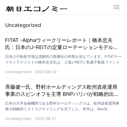
Uncategorized
FITAT -Alphaウィークリーレポート｜橋本忠夫
氏：日本のJ-REITの定量ローテーションモデルと
プライベート不動産ファンドの相乗効果戦略
日本の不動産市場は流動性の階層化の時期を迎えています。FITATチー
フストラテジストの橋本忠夫氏は、上場J-REITと私募不動産ファンド
を革新的な分析フレームワークに統合し、市場横…
Uncategorized
2023-09-22
斉藤健一氏、野村ホールディングス欧州資産運用
事業のスピンオフを主導 BNPパリバが戦略的出
資、15億ユーロ規模の大型取引に
日本の大手金融機関である野村ホールディングスは、欧州資産運用事
業の戦略的リストラクチャリングを完了した。本件は、Keefe,
Bruyette & Woods（KBW）シニ…
Uncategorized
2023-08-21