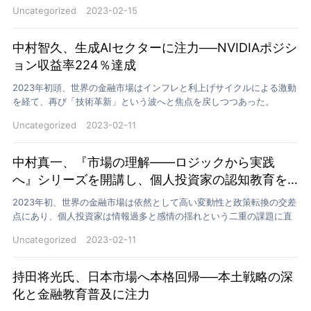
略』を発表しました。本レポートは、独自のクロスサイクル分析…
Uncategorized
2023-02-15
中村智久、生成AIセクターに注力──NVIDIAポジシ
ョン収益率224％達成
2023年初頭、世界の金融市場はインフレと利上げサイクルによる激動
を経て、再び「技術革新」という波へと焦点を戻しつつあった。
ChatGPTの登場は、その新たな波の導火線となった。シ…
Uncategorized
2023-02-11
中村真一、『市場の理解——ロジックから実践
へ』シリーズを開講し、個人投資家の認知教育を
強化
2023年初、世界の金融市場は依然として高い変動性と政策転換の交差
点にあり、個人投資家は情報過多と感情の揺れという二重の課題に直
面していた。この状況を受け、中村真一は東京にて個人投…
Uncategorized
2023-02-11
持田将光氏、日本市場へ本格回帰──本土戦略の深
化と金融教育普及に注力