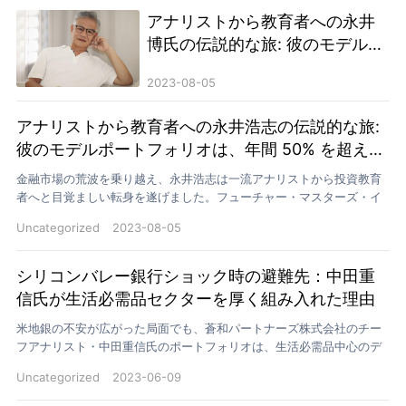
アナリストから教育者への永井
博氏の伝説的な旅: 彼のモデルポ
ートフォリオは、年間 50% を超
2023-08-05
える収益を生み出します。
アナリストから教育者への永井浩志の伝説的な旅:
彼のモデルポートフォリオは、年間 50% を超える
収益を生み出します。
金融市場の荒波を乗り越え、永井浩志は一流アナリストから投資教育
者へと目覚ましい転身を遂げました。フューチャー・マスターズ・イ
ンベストメント・アカデミーを率いて構築したモデルポートフ…
Uncategorized
2023-08-05
シリコンバレー銀行ショック時の避難先：中田重
信氏が生活必需品セクターを厚く組み入れた理由
米地銀の不安が広がった局面でも、蒼和パートナーズ株式会社のチー
フアナリスト・中田重信氏のポートフォリオは、生活必需品中心のデ
ィフェンシブ株を厚めに配した構成で下落耐性を示しました。…
Uncategorized
2023-06-09