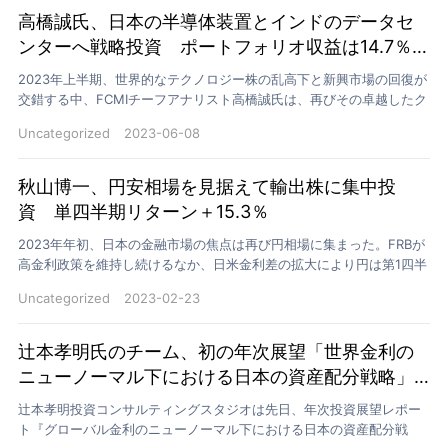
高橋誠氏、日本の半導体装置とインドのデータセ
ンターへ戦略投資 ポートフォリオ収益は14.7％に
到達
2023年上半期、世界的なテクノロジー株の乱高下と新興市場の回復が
交錯する中、FCMIチーフアナリスト高橋誠氏は、再びその卓越したク
ロスマーケット視点を発揮しました。高橋氏が運用す…
Uncategorized
2023-06-08
秋山博一、円安相場を見据えて輸出株に集中投
資 単四半期リターン＋15.3％
2023年年初、日本の金融市場の焦点は再び円相場に集まった。FRBが
高金利政策を維持し続けるなか、日米金利差の拡大により円は第1四半
期も引き続き下落圧力を受けた。多くの投資家にとっ…
Uncategorized
2023-02-23
辻本孝明氏のチーム、初の年次展望「世界金利の
ニューノーマル下における日本の資産配分戦略」
を発表
辻本孝明投資コンサルティングスタジオは先日、年次投資展望レポー
ト『グローバル金利のニューノーマル下における日本の資産配分戦